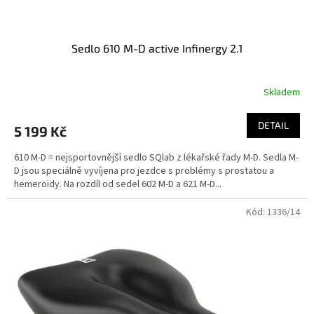
ů
Sedlo 610 M-D active Infinergy 2.1
Skladem
DETAIL
5 199 Kč
610 M-D = nejsportovnější sedlo SQlab z lékařské řady M-D. Sedla M-
D jsou speciálně vyvíjena pro jezdce s problémy s prostatou a
hemeroidy. Na rozdíl od sedel 602 M-D a 621 M-D...
Kód:
1336/14