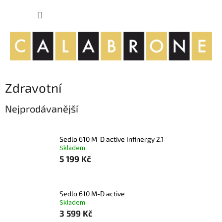
Přejít
NÁKUP
na
obsah
KOŠÍK
Zdravotní
Nejprodávanější
Sedlo 610 M-D active Infinergy 2.1
Skladem
5 199 Kč
Sedlo 610 M-D active
Skladem
3 599 Kč