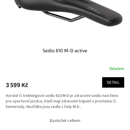
Sedlo 610 M-D active
Skladem
DETAIL
3 599 Kč
Horské či trekkingové sedlo 610 M-D je zdravotní sedlo navrženo
pro sportovní jezdce, kteří mají zdravotní trápení s prostatou či
hemeroidy. Nezřídka jsou sedla z řady M-D...
2
položek celkem
O
v