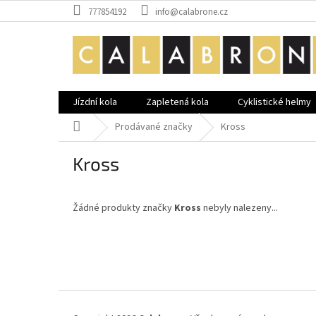
Přejít
777854192
info@calabrone.cz
na
obsah
Jízdní kola
Zapletená kola
Cyklistické helmy
Domů
Prodávané značky
Kross
Kross
Žádné produkty značky
Kross
nebyly nalezeny...
Z
á
p
a
t
í