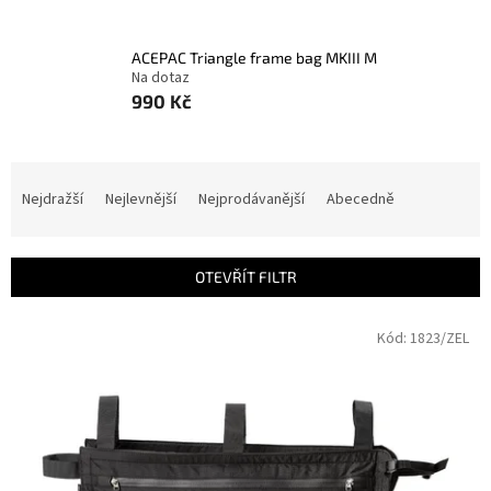
ACEPAC Triangle frame bag MKIII M
Na dotaz
990 Kč
Ř
a
Nejdražší
Nejlevnější
Nejprodávanější
Abecedně
z
e
n
OTEVŘÍT FILTR
í
p
V
Kód:
1823/ZEL
r
ý
o
p
d
i
u
s
k
p
t
r
ů