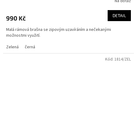
Na dotaz
DETAIL
990 Kč
Malá rámová brašna se zipovým uzavíráním a nečekanými
možnostmi využití.
Zelená
černá
Kód:
1814/ZEL