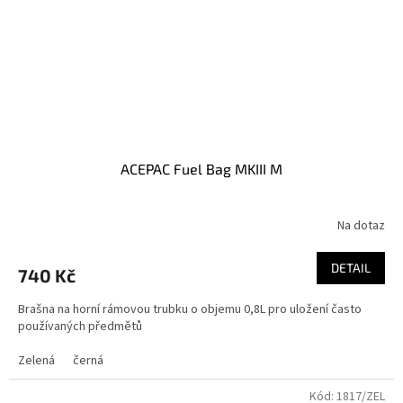
ACEPAC Fuel Bag MKIII M
Na dotaz
DETAIL
740 Kč
Brašna na horní rámovou trubku o objemu 0,8L pro uložení často
používaných předmětů
Zelená
černá
Kód:
1817/ZEL