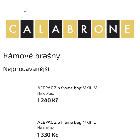
Přejít
NÁKUP
na
obsah
KOŠÍK
Rámové brašny
Nejprodávanější
ACEPAC Zip frame bag MKIII M
Na dotaz
1 240 Kč
ACEPAC Zip frame bag MKIII L
Na dotaz
1 330 Kč