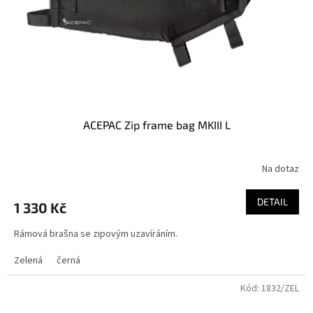
o
d
u
k
t
ů
ACEPAC Zip frame bag MKIII L
Na dotaz
DETAIL
1 330 Kč
Rámová brašna se zipovým uzavíráním.
Zelená
černá
Kód:
1832/ZEL