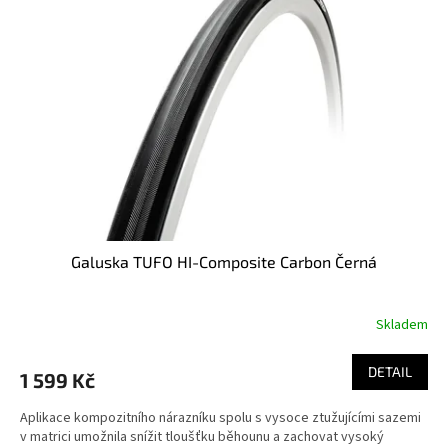
i
r
s
o
p
d
r
u
o
k
d
t
u
ů
k
t
ů
Galuska TUFO HI-Composite Carbon Černá
Skladem
DETAIL
1 599 Kč
Aplikace kompozitního nárazníku spolu s vysoce ztužujícími sazemi
v matrici umožnila snížit tloušťku běhounu a zachovat vysoký