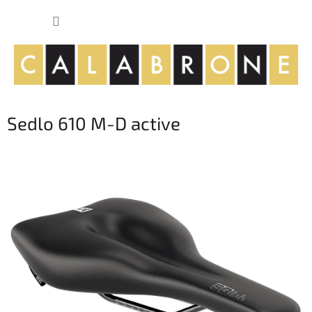
Přejít
NÁKUP
na
obsah
KOŠÍK
Sedlo 610 M-D active