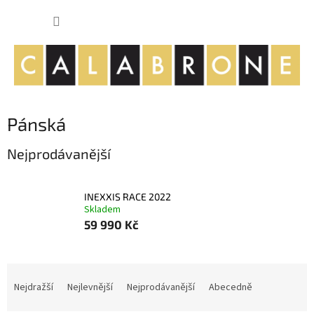
Přejít
NÁKUP
na
obsah
KOŠÍK
Pánská
Nejprodávanější
INEXXIS RACE 2022
Skladem
59 990 Kč
Ř
a
Nejdražší
Nejlevnější
Nejprodávanější
Abecedně
z