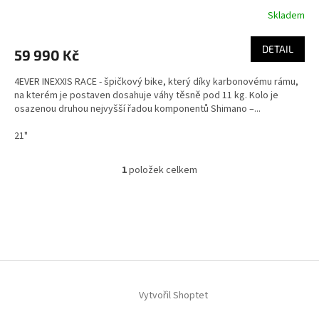
Skladem
DETAIL
59 990 Kč
4EVER INEXXIS RACE - špičkový bike, který díky karbonovému rámu,
na kterém je postaven dosahuje váhy těsně pod 11 kg. Kolo je
osazenou druhou nejvyšší řadou komponentů Shimano –...
21"
1
položek celkem
O
v
l
Z
á
á
d
p
a
a
c
t
í
í
p
Vytvořil Shoptet
r
v