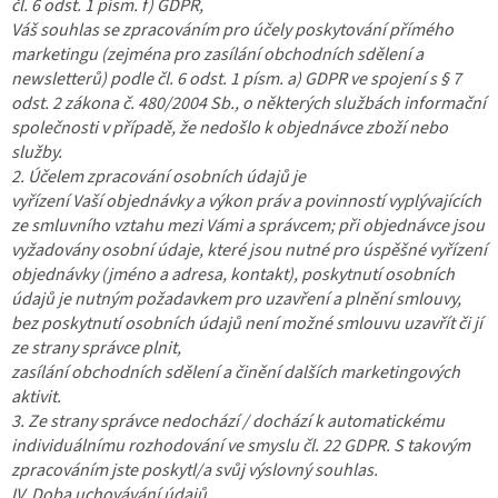
čl. 6 odst. 1 písm. f) GDPR,
Váš souhlas se zpracováním pro účely poskytování přímého
marketingu (zejména pro zasílání obchodních sdělení a
newsletterů) podle čl. 6 odst. 1 písm. a) GDPR ve spojení s § 7
odst. 2 zákona č. 480/2004 Sb., o některých službách informační
společnosti v případě, že nedošlo k objednávce zboží nebo
služby.
2. Účelem zpracování osobních údajů je
vyřízení Vaší objednávky a výkon práv a povinností vyplývajících
ze smluvního vztahu mezi Vámi a správcem; při objednávce jsou
vyžadovány osobní údaje, které jsou nutné pro úspěšné vyřízení
objednávky (jméno a adresa, kontakt), poskytnutí osobních
údajů je nutným požadavkem pro uzavření a plnění smlouvy,
bez poskytnutí osobních údajů není možné smlouvu uzavřít či jí
ze strany správce plnit,
zasílání obchodních sdělení a činění dalších marketingových
aktivit.
3. Ze strany správce nedochází / dochází k automatickému
individuálnímu rozhodování ve smyslu čl. 22 GDPR. S takovým
zpracováním jste poskytl/a svůj výslovný souhlas.
IV. Doba uchovávání údajů