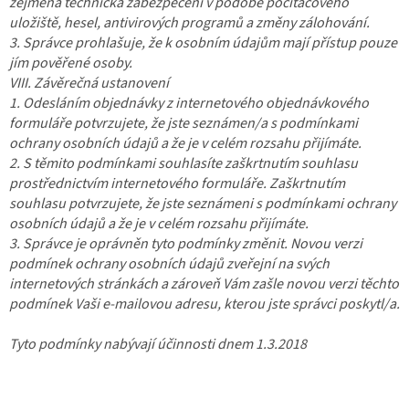
zejména
technická zabezpečení v podobě počítačového
uložiště, hesel, antivirových programů a změny zálohování.
3. Správce prohlašuje, že k osobním údajům mají přístup pouze
jím pověřené osoby.
VIII. Závěrečná ustanovení
1. Odesláním objednávky z internetového objednávkového
formuláře potvrzujete, že jste seznámen/a s podmínkami
ochrany osobních údajů a že je v celém rozsahu přijímáte.
2. S těmito podmínkami souhlasíte zaškrtnutím souhlasu
prostřednictvím internetového formuláře. Zaškrtnutím
souhlasu potvrzujete, že jste seznámeni s podmínkami ochrany
osobních údajů a že je v celém rozsahu přijímáte.
3. Správce je oprávněn tyto podmínky změnit. Novou verzi
podmínek ochrany osobních údajů zveřejní na svých
internetových stránkách a zároveň Vám zašle novou verzi těchto
podmínek Vaši e-mailovou adresu, kterou jste správci poskytl/a.
Tyto podmínky nabývají účinnosti dnem 1.3.2018
Z
á