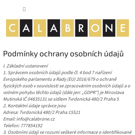
Přejít
NÁKUP
na
obsah
KOŠÍK
Podmínky ochrany osobních údajů
I. Základní ustanovení
1. Správcem osobních údajů podle čl. 4 bod 7 nařízení
Evropského parlamentu a Rady (EU) 2016/679 o ochraně
fyzických osob v souvislosti se zpracováním osobních údajů a o
volném pohybu těchto údajů (dále jen: „GDPR”) je Miroslava
Mutinská IČ 04835131 se sídlem Tvrdonická 480/2 Praha 5
2. Kontaktní údaje správce jsou
Adresa: Tvrdonická 480/2 Praha 15521
Email: info@calabrone.cz
Telefon: 777854192
3. Osobními údaji se rozumí veškeré informace o identifikované