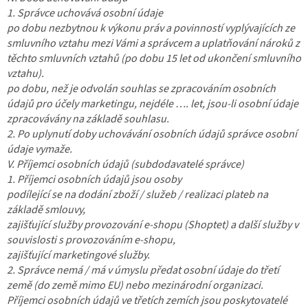
1. Správce uchovává osobní údaje
po dobu nezbytnou k výkonu práv a povinností vyplývajících ze
smluvního vztahu mezi Vámi a správcem a uplatňování nároků z
těchto smluvních vztahů (po dobu 15 let od ukončení smluvního
vztahu).
po dobu, než je odvolán souhlas se zpracováním osobních
údajů pro účely marketingu, nejdéle …. let, jsou-li osobní údaje
zpracovávány na základě souhlasu.
2. Po uplynutí doby uchovávání osobních údajů správce osobní
údaje vymaže.
V. Příjemci osobních údajů (subdodavatelé správce)
1. Příjemci osobních údajů jsou osoby
podílející se na dodání zboží / služeb / realizaci plateb na
základě smlouvy,
zajišťující služby provozování e-shopu (Shoptet) a další služby v
souvislosti s provozováním e-shopu,
zajišťující marketingové služby.
2. Správce nemá / má v úmyslu předat osobní údaje do třetí
země (do země mimo EU) nebo mezinárodní organizaci.
Příjemci osobních údajů ve třetích zemích jsou poskytovatelé