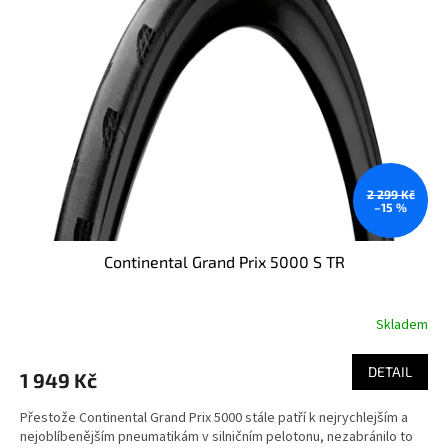
i
r
s
o
p
d
r
u
o
k
d
t
u
ů
k
t
ů
2 299 Kč
–15 %
Continental Grand Prix 5000 S TR
Skladem
DETAIL
1 949 Kč
Přestože Continental Grand Prix 5000 stále patří k nejrychlejším a
nejoblíbenějším pneumatikám v silničním pelotonu, nezabránilo to