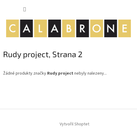
Přejít
NÁKUP
na
obsah
KOŠÍK
Rudy project
, Strana 2
Žádné produkty značky
Rudy project
nebyly nalezeny...
Z
á
p
a
t
í
Vytvořil Shoptet