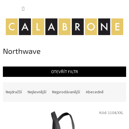
Přejít
NÁKUP
na
obsah
KOŠÍK
Northwave
OTEVŘÍT FILTR
Ř
a
Nejdražší
Nejlevnější
Nejprodávanější
Abecedně
z
e
V
n
Kód:
1104/XXL
ý
í
p
p