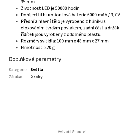
35 mm.
Životnost LED je 50000 hodin.
Dobíjecí lithium-iontová baterie 6000 mAh / 3,7 V.
Přední a hlavní tělo je vyrobeno z hliníku s
eloxováním tvrdým povlakem, zadní část a držák
řídítek jsou vyrobeny z odolného plastu.
Rozměry svitidla: 100 mm x 48 mm x 27 mm
Hmotnost: 220 g
Doplňkové parametry
Kategorie
:
Světla
Záruka
:
2 roky
Z
á
p
a
t
í
Vytvořil Shoptet