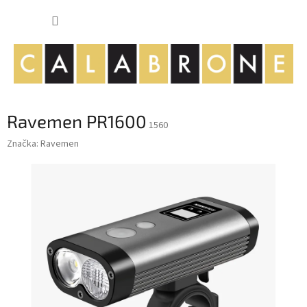
Přejít
NÁKUP
na
obsah
KOŠÍK
Ravemen PR1600
1560
Značka:
Ravemen