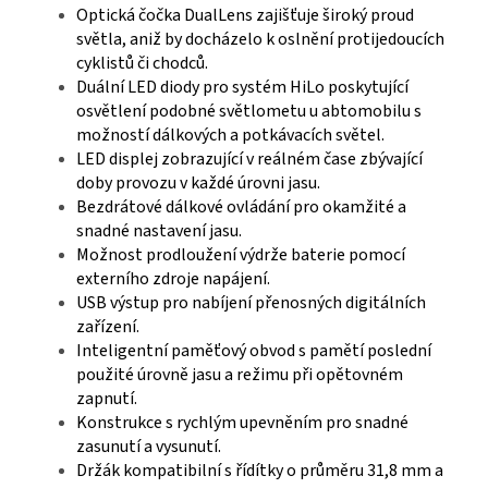
Optická čočka DualLens zajišťuje široký proud
světla, aniž by docházelo k oslnění protijedoucích
cyklistů či chodců.
Duální LED diody pro systém HiLo poskytující
osvětlení podobné světlometu u abtomobilu s
možností dálkových a potkávacích světel.
LED displej zobrazující v reálném čase zbývající
doby provozu v každé úrovni jasu.
Bezdrátové dálkové ovládání pro okamžité a
snadné nastavení jasu.
Možnost prodloužení výdrže baterie pomocí
externího zdroje napájení.
USB výstup pro nabíjení přenosných digitálních
zařízení.
Inteligentní paměťový obvod s pamětí poslední
použité úrovně jasu a režimu při opětovném
zapnutí.
Konstrukce s rychlým upevněním pro snadné
zasunutí a vysunutí.
Držák kompatibilní s řídítky o průměru 31,8 mm a