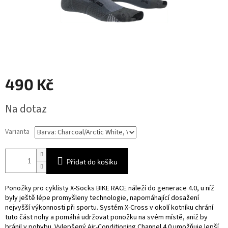
490 Kč
Měrná
Na dotaz
cena:
Varianta
Přidat do košíku
Ponožky pro cyklisty X-Socks BIKE RACE náleží do generace 4.0, u níž
byly ještě lépe promyšleny technologie, napomáhající dosažení
nejvyšší výkonnosti při sportu. Systém X-Cross v okolí kotníku chrání
tuto část nohy a pomáhá udržovat ponožku na svém místě, aniž by
bránil v pohybu. Vylepšený Air-Conditioning Channel 4.0 umožňuje lepší