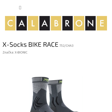
Přejít
NÁKUP
na
obsah
KOŠÍK
X-Socks BIKE RACE
752/CHA3
Značka:
X-BIONIC