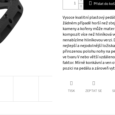
Přidat do koš
Vysoce kvalitní plastový pedá
žádném případě horší než stejn
kameny a kořeny může materiál
kompozit více než hliníková 
nenabízíme hliníkovou verzi. D
nejlepší a nejodolnější ložiska
přirozenou polohu nohy na ped
ve tvaru V nebo větší vzdálenos
faktor. Mírně konkávní a ven
pozici na pedálu a zároveň vyt
TISK
ZEPTAT SE
S