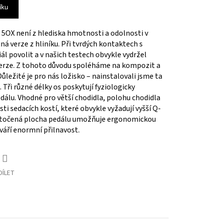
íku
l 5OX není z hlediska hmotnosti a odolnosti v
á verze z hliníku. Při tvrdých kontaktech s
 povolit a v našich testech obvykle vydržel
verze. Z tohoto důvodu spoléháme na kompozit a
ůležité je pro nás ložisko – nainstalovali jsme ta
. Tři různé délky os poskytují fyziologicky
álu. Vhodné pro větší chodidla, polohu chodidla
ti sedacích kostí, které obvykle vyžadují vyšší Q-
 otočená plocha pedálu umožňuje ergonomickou
váří enormní přilnavost.
DÍLET