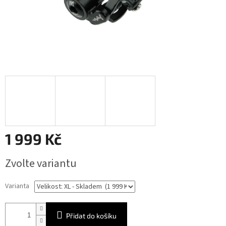
1 999 Kč
Měrná
Zvolte variantu
cena:
Varianta
Přidat do košíku