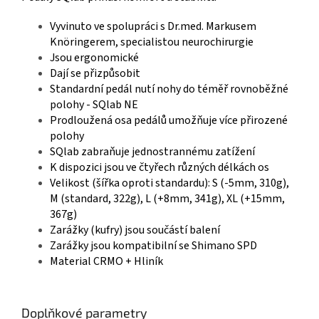
Vyvinuto ve spolupráci s Dr.med. Markusem
Knöringerem, specialistou neurochirurgie
Jsou ergonomické
Dají se přizpůsobit
Standardní pedál nutí nohy do téměř rovnoběžné
polohy - SQlab NE
Prodloužená osa pedálů umožňuje více přirozené
polohy
SQlab zabraňuje jednostrannému zatížení
K dispozici jsou ve čtyřech různých délkách os
Velikost (šířka oproti standardu): S (-5mm, 310g),
M (standard, 322g), L (+8mm, 341g), XL (+15mm,
367g)
Zarážky (kufry) jsou součástí balení
Zarážky jsou kompatibilní se Shimano SPD
Material CRMO + Hliník
Doplňkové parametry