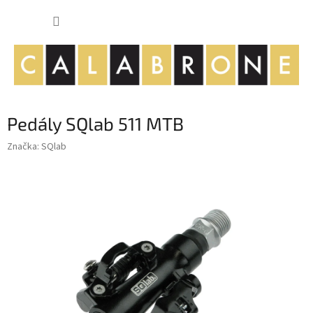
Přejít
NÁKUP
na
obsah
KOŠÍK
Pedály SQlab 511 MTB
Značka:
SQlab