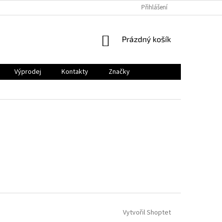
Přihlášení
NÁKUPNÍ
Prázdný košík
KOŠÍK
Výprodej
Kontakty
Značky
Vytvořil Shoptet