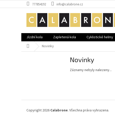
Přejít
777854192
info@calabrone.cz
na
obsah
Jízdní kola
Zapletená kola
Cyklistické helmy
Domů
Novinky
Novinky
Záznamy nebyly nalezeny...
Z
á
p
a
t
í
Copyright 2026
Calabrone
. Všechna práva vyhrazena.