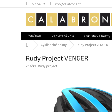
Přejít
777854192
info@calabrone.cz
na
obsah
Jízdní kola
Zapletená kola
Cyklistické helmy
Domů
Cyklistické helmy
Rudy Project VENGER
Rudy Project VENGER
Značka:
Rudy project