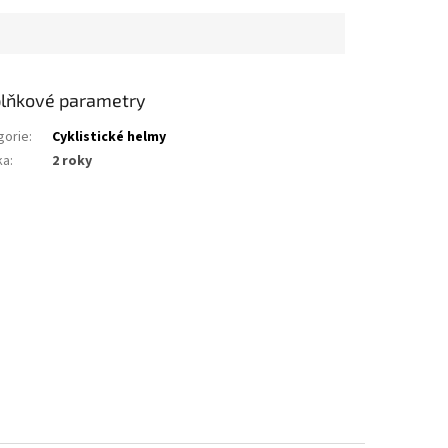
lňkové parametry
gorie
:
Cyklistické helmy
ka
:
2 roky