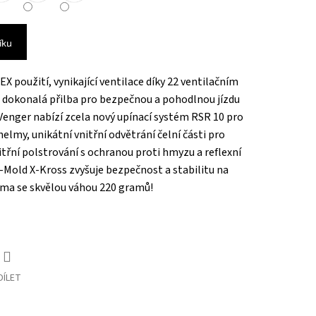
íku
 použití, vynikající ventilace díky 22 ventilačním
e dokonalá přilba pro bezpečnou a pohodlnou jízdu
. Venger nabízí zcela nový upínací systém RSR 10 pro
lmy, unikátní vnitřní odvětrání čelní části pro
itřní polstrování s ochranou proti hmyzu a reflexní
n-Mold X-Kross zvyšuje bezpečnost a stabilitu na
lma se skvělou váhou 220 gramů!
DÍLET