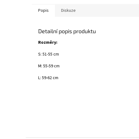
Popis
Diskuze
Detailní popis produktu
Rozměry:
S: 51-55 cm
M: 55-59 cm
L: 59-62 cm
Z
á
p
a