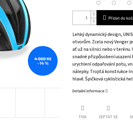
Přidat do koš
Lehký dynamický design, UNISEX
otvorům. Zcela nový Venger j
ať už na silnici nebo v terénu
snadné přizpůsobení usazení he
4 060 Kč
–14 %
urychlení odpařování potu, vn
nálepky. Trojitá konstrukce I
hlavě.
Špičková cyklistická he
Detailní informace
TISK
ZEPTAT SE
S