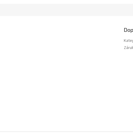
Dop
Kate
Záru