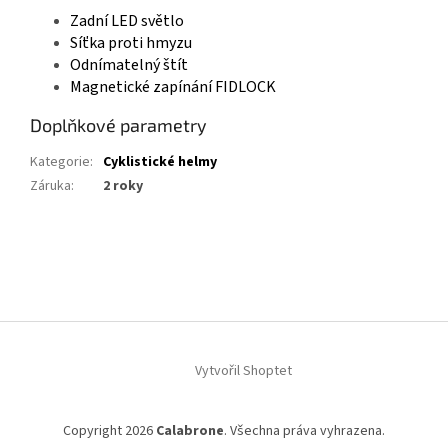
Zadní LED světlo
Síťka proti hmyzu
Odnímatelný štít
Magnetické zapínání FIDLOCK
Doplňkové parametry
Kategorie
:
Cyklistické helmy
Záruka
:
2 roky
Z
á
p
a
t
í
Vytvořil Shoptet
Copyright 2026
Calabrone
. Všechna práva vyhrazena.