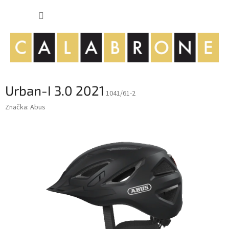
Přejít
NÁKUP
na
obsah
KOŠÍK
Urban-I 3.0 2021
1041/61-2
Značka:
Abus