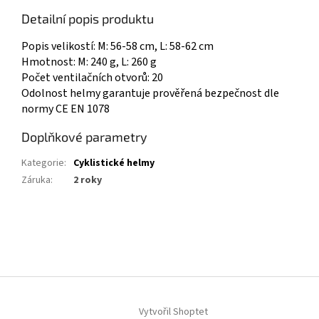
Detailní popis produktu
Popis velikostí: M: 56-58 cm, L: 58-62 cm
Hmotnost: M: 240 g, L: 260 g
Počet ventilačních otvorů: 20
Odolnost helmy garantuje prověřená bezpečnost dle
normy CE EN 1078
Doplňkové parametry
Kategorie
:
Cyklistické helmy
Záruka
:
2 roky
Z
á
p
a
t
í
Vytvořil Shoptet