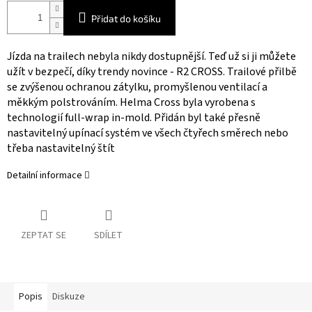
Přidat do košíku
Jízda na trailech nebyla nikdy dostupnější. Teď už si ji můžete
užít v bezpečí, díky trendy novince - R2 CROSS. Trailové přilbě
se zvýšenou ochranou zátylku, promyšlenou ventilací a
měkkým polstrováním. Helma Cross byla vyrobena s
technologií full-wrap in-mold. Přidán byl také přesně
nastavitelný upínací systém ve všech čtyřech směrech nebo
třeba nastavitelný štít
Detailní informace
ZEPTAT SE
SDÍLET
Popis
Diskuze