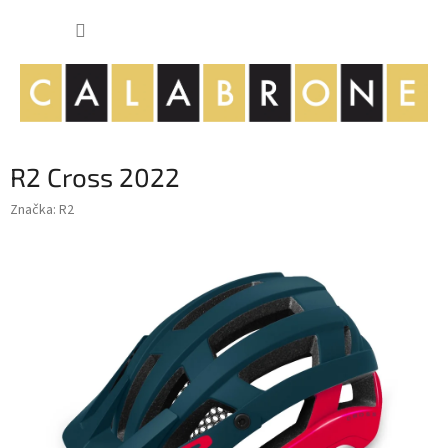
Přejít
NÁKUP
na
obsah
KOŠÍK
R2 Cross 2022
Značka:
R2