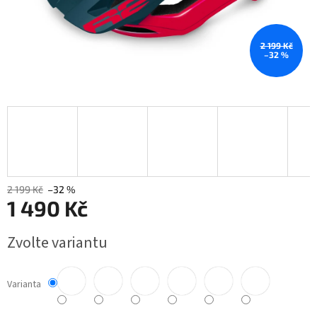
2 199 Kč
–32 %
2 199 Kč
–32 %
1 490 Kč
Měrná
Zvolte variantu
cena:
Varianta