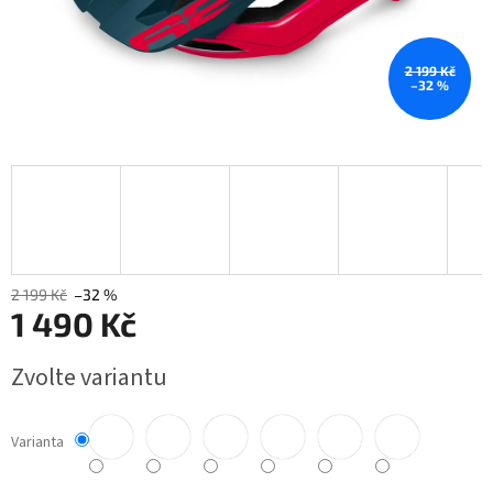
2 199 Kč
–32 %
2 199 Kč
–32 %
1 490 Kč
Měrná
Zvolte variantu
cena:
Varianta