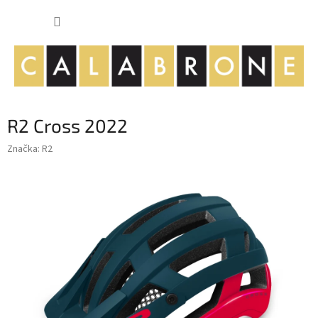
Přejít
NÁKUP
na
obsah
KOŠÍK
R2 Cross 2022
Značka:
R2