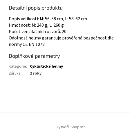
Detailní popis produktu
Popis velikostí: M: 56-58 cm, L: 58-62 cm
Hmotnost: M: 240 g, L: 260 g
Počet ventilačních otvorů: 20
Odolnost helmy garantuje prověřená bezpečnost dle
normy CE EN 1078
Doplňkové parametry
Kategorie
:
Cyklistické helmy
Záruka
:
2 roky
Z
á
p
a
t
í
Vytvořil Shoptet