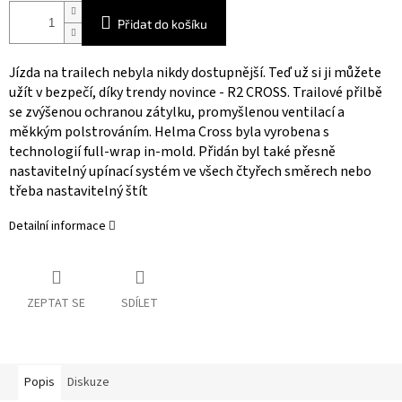
Přidat do košíku
Jízda na trailech nebyla nikdy dostupnější. Teď už si ji můžete
užít v bezpečí, díky trendy novince - R2 CROSS. Trailové přilbě
se zvýšenou ochranou zátylku, promyšlenou ventilací a
měkkým polstrováním. Helma Cross byla vyrobena s
technologií full-wrap in-mold. Přidán byl také přesně
nastavitelný upínací systém ve všech čtyřech směrech nebo
třeba nastavitelný štít
Detailní informace
ZEPTAT SE
SDÍLET
Popis
Diskuze