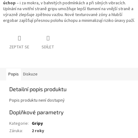
úchop
– i za mokra, v bahnitých podmínkách a při silných vibracích.
Upínání na vnitřní straně gripu umožňuje lepší tlumení na vnější straně a
výrazně zlepšuje zpětnou vazbu. Nové texturované zóny a hlubší
ergobar zajišťují přesnou polohu úchopu a minimalizují riziko únavy paží.
ZEPTAT SE
SDÍLET
Popis
Diskuze
Detailní popis produktu
Popis produktu není dostupný
Doplňkové parametry
Kategorie
:
Gripy
Záruka
:
2 roky