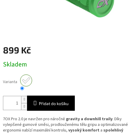
899 Kč
Měrná
Skladem
cena:
Varianta
Přidat do košíku
7OX Pro 2.0 je navržen pro náročné
gravity a downhill traily
. Díky
vylepšené gumové směsi, prodlouženému tělu gripu a optimalizované
ergonomii nabízí maximální kontrolu,
vysoký komfort
a
spolehlivý