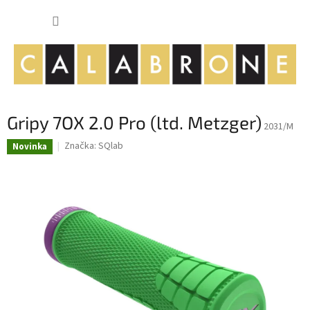
Přejít
NÁKUP
na
obsah
KOŠÍK
Gripy 7OX 2.0 Pro (ltd. Metzger)
2031/M
Značka:
SQlab
Novinka