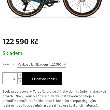
122 590 Kč
Měrná
Skladem
cena:
Varianta
Přidat do košíku
Zcela přepracovaný Torus Xplore se cítí jako doma všude na jakémkoli
povrchu. Nový Torus v sobě snoubí dravost závodního stroje s
pohodlím a možností širšího obutí či bohatým bikepackingovým
rozhraním. Je to absolutně univerzální stroj z kvalitních materiálů.