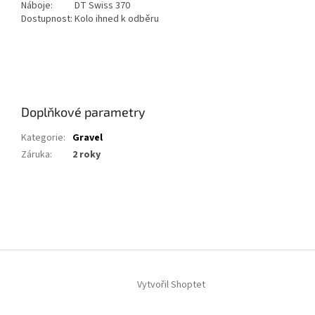
Náboje:
DT Swiss 370
Dostupnost:
Kolo ihned k odběru
Doplňkové parametry
Kategorie
:
Gravel
Záruka
:
2 roky
Z
á
p
a
t
í
Vytvořil Shoptet