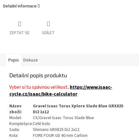
Detailní informace
ZEPTAT SE
SDÍLET
Popis
Diskuze
Detailní popis produktu
Vyber si tu spávnou velikost
.
https://www.isaac-
cycle.cz/isaac/bike-calculator
Název
Gravel Isaac Torus Xplore Slade Blue GRX825
zboží:
Di2 1x12
Model:
CX/Gravel Isaac Torus Slade Blue
Kompletace:
Celé kolo
Sada:
Shimano GRX825 Di2 2x12
Kola:
FORE FOUR GD 40 mm Carbon