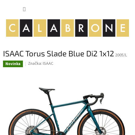
Přejít
NÁKUP
na
obsah
KOŠÍK
ISAAC Torus Slade Blue Di2 1x12
2005/L
Značka:
ISAAC
Novinka