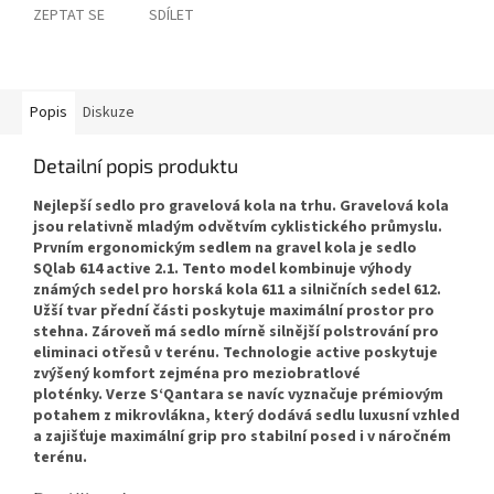
ZEPTAT SE
SDÍLET
Popis
Diskuze
Detailní popis produktu
Nejlepší sedlo pro gravelová kola na trhu. Gravelová kola
jsou relativně mladým odvětvím cyklistického průmyslu.
Prvním ergonomickým sedlem na gravel kola je sedlo
SQlab 614 active 2.1. Tento model kombinuje výhody
známých sedel pro horská kola 611 a silničních sedel 612.
Užší tvar přední části poskytuje maximální prostor pro
stehna. Zároveň má sedlo mírně silnější polstrování pro
eliminaci otřesů v terénu. Technologie active poskytuje
zvýšený komfort zejména pro meziobratlové
ploténky. Verze S‘Qantara se navíc vyznačuje prémiovým
potahem z mikrovlákna, který dodává sedlu luxusní vzhled
a zajišťuje maximální grip pro stabilní posed i v náročném
terénu.