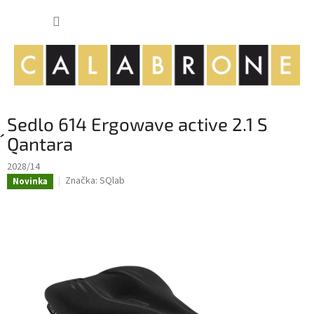
Přejít
NÁKUP
na
obsah
KOŠÍK
Sedlo 614 Ergowave active 2.1 S
´Qantara
2028/14
Značka:
SQlab
Novinka