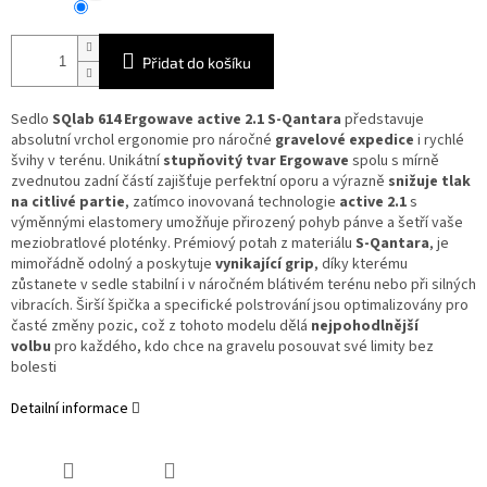
Přidat do košíku
Sedlo
SQlab 614 Ergowave active 2.1 S-Qantara
představuje
absolutní vrchol ergonomie pro náročné
gravelové expedice
i rychlé
švihy v terénu. Unikátní
stupňovitý tvar Ergowave
spolu s mírně
zvednutou zadní částí zajišťuje perfektní oporu a výrazně
snižuje tlak
na citlivé partie
, zatímco inovovaná technologie
active 2.1
s
výměnnými elastomery umožňuje přirozený pohyb pánve a šetří vaše
meziobratlové ploténky. Prémiový potah z materiálu
S-Qantara
, je
mimořádně odolný a poskytuje
vynikající grip
, díky kterému
zůstanete v sedle stabilní i v náročném blátivém terénu nebo při silných
vibracích. Širší špička a specifické polstrování jsou optimalizovány pro
časté změny pozic, což z tohoto modelu dělá
nejpohodlnější
volbu
pro každého, kdo chce na gravelu posouvat své limity bez
bolesti
Detailní informace