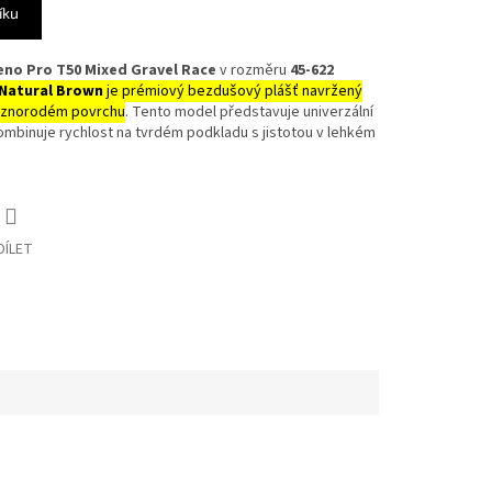
íku
reno Pro T50 Mixed Gravel Race
v rozměru
45-622
Natural Brown
je prémiový bezdušový plášť navržený
různorodém povrchu
. Tento model představuje univerzální
á kombinuje rychlost na tvrdém podkladu s jistotou v lehkém
DÍLET