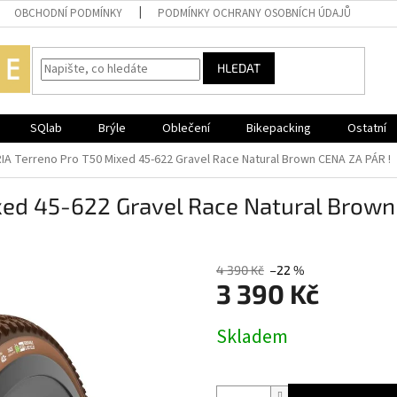
OBCHODNÍ PODMÍNKY
PODMÍNKY OCHRANY OSOBNÍCH ÚDAJŮ
HLEDAT
SQlab
Brýle
Oblečení
Bikepacking
Ostatní
IA Terreno Pro T50 Mixed 45-622 Gravel Race Natural Brown CENA ZA PÁR !
xed 45-622 Gravel Race Natural Brown
4 390 Kč
–22 %
3 390 Kč
Měrná
Skladem
cena: