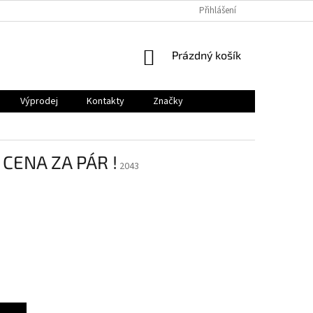
Přihlášení
NÁKUPNÍ
Prázdný košík
KOŠÍK
Výprodej
Kontakty
Značky
 CENA ZA PÁR !
2043