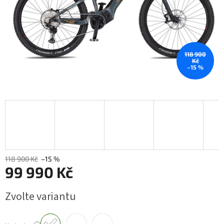
118 900
Kč
–15 %
118 900 Kč
–15 %
99 990 Kč
Měrná
Zvolte variantu
cena: