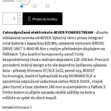
Varianta
Přidat do košíku
Celoodpružené elektrokolo 4EVER POWERSTREAM
- dlouho
očekávaná novinka od 4EVER. Výborný rám s plnou integrací
silné baterie s kapacitou 825 Wh, vybavené motorem BROSE
DRIVE UNIT S-MAG 95 Nm s malým přehledným displejem na
řidítkách. Tyto kvalitní komponenty zaručí tichý
bezproblémový chod s reálným dojezdem 120-150 km. Precizní
provedení, krásný design a to vše doplněno špičkovou výbavou
kola - převody Shimano XT/SLX 1x12, pevné osy, BOOST
technologie, kvalitní hydraulické brzdy SHIMANO SLX a
spolehlivá odpružená vzduchová vidlice ROCK SHOX , stejně
jako tlumič a tose zdvihem 140 mm a uzamykáním z řidítek. S
tímto kolem si užijete opravdu skvělé zážitky na kole a
můžete se vydat do všech kopců.
Detailní informace