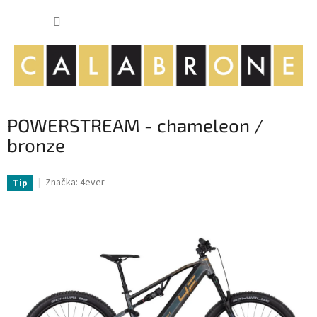
Přejít
NÁKUP
na
obsah
KOŠÍK
POWERSTREAM - chameleon /
bronze
Značka:
4ever
Tip