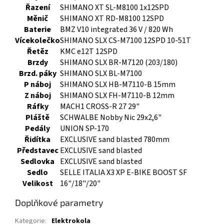
Řazení
SHIMANO XT SL-M8100 1x12SPD
Měnič
SHIMANO XT RD-M8100 12SPD
Baterie
BMZ V10 integrated 36 V / 820 Wh
Vícekolečko
SHIMANO SLX CS-M7100 12SPD 10-51T
Řetěz
KMC e12T 12SPD
Brzdy
SHIMANO SLX BR-M7120 (203/180)
Brzd. páky
SHIMANO SLX BL-M7100
P náboj
SHIMANO SLX HB-M7110-B 15mm
Z náboj
SHIMANO SLX FH-M7110-B 12mm
Ráfky
MACH1 CROSS-R 27 29"
Pláště
SCHWALBE Nobby Nic 29x2,6"
Pedály
UNION SP-170
Řidítka
EXCLUSIVE sand blasted 780mm
Představec
EXCLUSIVE sand blasted
Sedlovka
EXCLUSIVE sand blasted
Sedlo
SELLE ITALIA X3 XP E-BIKE BOOST SF
Velikost
16"/18"/20"
Doplňkové parametry
Kategorie
:
Elektrokola