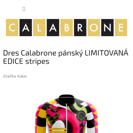
Přejít
NÁKUP
na
obsah
KOŠÍK
Dres Calabrone pánský LIMITOVANÁ
EDICE stripes
Značka:
Kalas