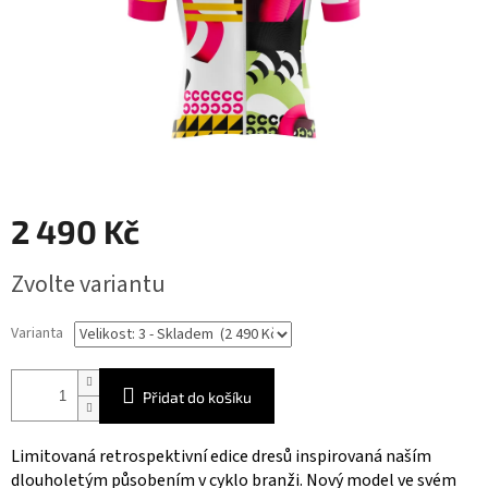
2 490 Kč
Měrná
Zvolte variantu
cena:
Varianta
Přidat do košíku
Limitovaná retrospektivní edice dresů inspirovaná naším
dlouholetým působením v cyklo branži. Nový model ve svém