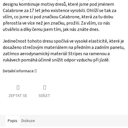
designu kombinuje motivy dresů, které jsme pod jménem
Calabrone za 17 let jeho existence vyrobili. Ohlíží se tak za
vším, co jsme si pod značkou Calabrone, která za tu dobu
přerostla ve více než jen značku, prožili. Za vším, co nás
utvářelo a díky čemu jsem tím, jak nás znáte dnes.
Jedinečnost tohoto dresu spočívá ve vysoké elasticitě, které je
dosaženo strečovým materiálem na předním a zadním panelu,
zatímco aerodynamický materiál Stripes na ramenou a
rukávech pomáhá účinně snížit odpor vzduchu při jízdě.
Detailní informace
ZEPTAT SE
SDÍLET
Popis
Diskuze