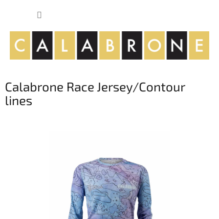
Přejít
NÁKUP
na
obsah
KOŠÍK
Calabrone Race Jersey/Contour
lines