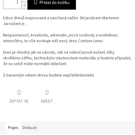
Přidat do košíku
Edice dresů inspirovaná a navržená naším DH jezdcem Martinem
Jaroušem jr. .
Nespoutanost, kreativitu, adrenalin, pocit svobody a uvolněnou
atmosféru, to vše evokuje náš nový dres Contour Lines.
Dres je vhodný jak na závody, tak na volnočasové nošení. Díky
skvělému střihu, technickým vlastnostem materiálu si budete připadat,
že na sobě máte normální oblečení.
S barevným vibem dresu budete nepřehlédnutelní.
ZEPTAT SE
SDÍLET
Popis
Diskuze