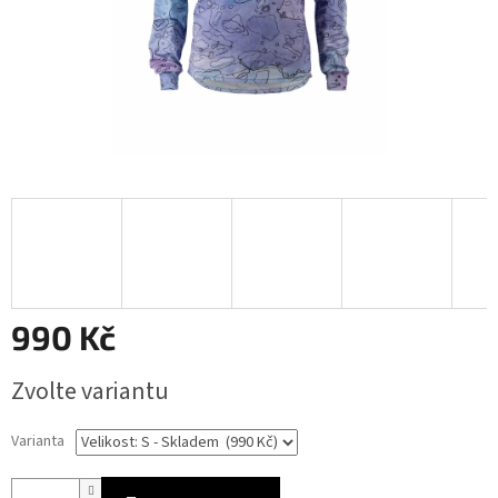
990 Kč
Měrná
Zvolte variantu
cena:
Varianta