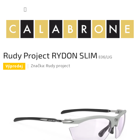
Přejít
NÁKUP
na
obsah
KOŠÍK
Rudy Project RYDON SLIM
836/LIG
Značka:
Rudy project
Výprodej