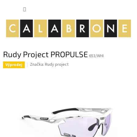
Přejít
NÁKUP
na
obsah
KOŠÍK
Rudy Project PROPULSE
653/WHI
Značka:
Rudy project
Výprodej