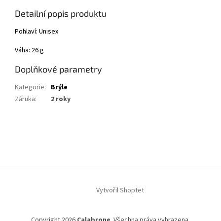
Detailní popis produktu
Pohlaví: Unisex
Váha: 26 g
Doplňkové parametry
Kategorie
:
Brýle
Záruka
:
2 roky
Z
á
p
a
t
í
Vytvořil Shoptet
Copyright 2026
Calabrone
. Všechna práva vyhrazena.