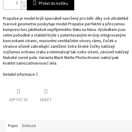
Přidat do košíku
Propulse je model brýlí speciálně navržený pro běh: díky své ultralehké
tvarové geometrie poskytuje model Propulse perfektní a přirozenou
kompresi bez jakéhokoli nepříjemného tlaku na hlavu. Výsledkem jsou
velmi pohodlné a stabilní brýle s patentovanými Hi-Grip integrovanými
koncovkami stranic, masivními ventilačními otvory rámu, čoček a
stranice účinně zabraňující zamlžení. Extra široké čočky nabízejí
zvýšenou ochranu zraku a minimalizují tak riziko slzení, zároveň nabízejí
hluboké zorné pole. Varianta Black Matte Photochromic nabízí pak
kvalitní samozatmavovací skla.
Detailní informace
ZEPTAT SE
SDÍLET
Popis
Diskuze